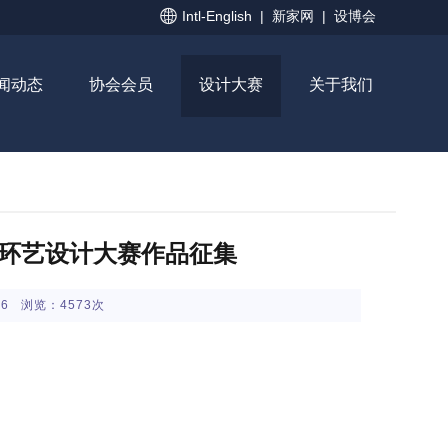

Intl-English
|
新家网
|
设博会
闻动态
协会会员
设计大赛
关于我们
奖环艺设计大赛作品征集
:36 浏览：4573次