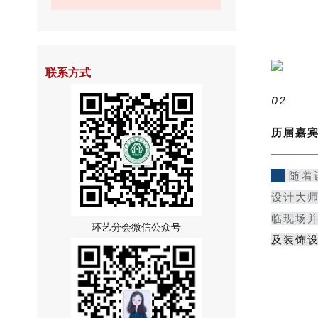
联系方式
02
历届嘉
随着
设计大
临现场
环艺分会微信公众号
及
装饰